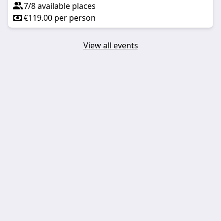
7/8 available places
€119.00 per person
View all events
Latest posts
No posts yet
About
Terms
License