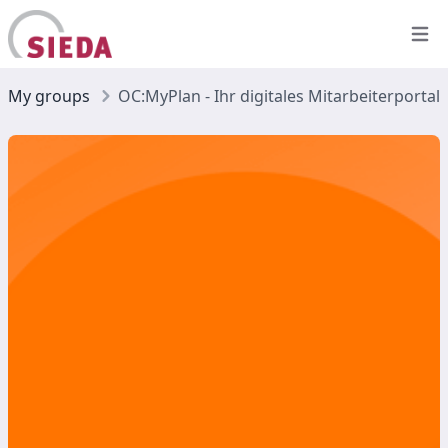
Open
My groups
OC:MyPlan - Ihr digitales Mitarbeiterportal